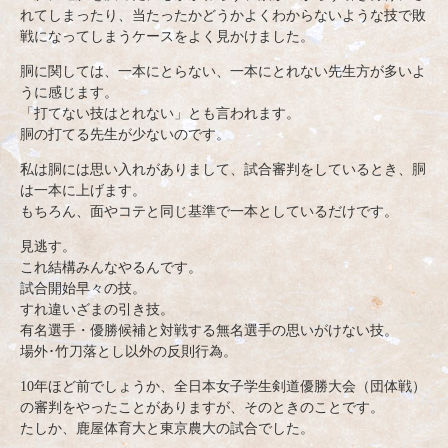
れてしまったり、当たったかどうかよくわからないような技で敗
戦になってしまうケースをよく見かけました。
胴に関しては、一本にとらない、一本にとれない先生方が多いよ
うに感じます。
「打てない技はとれない」とも言われます。
胴の打てる先生が少ないのです。
私は胴には思い入れがありまして、試合審判をしているとき、胴
は一本に上げます。
もちろん、面やコテと同じ基準で一本としているだけです。
見逃す。
これ結構みんなやるんです。
試合開始早々の技。
すれ違いざまの引き技。
有名選手・優勝候補と対戦する無名選手の思いがけない技。
場外･竹刀落とし以外の反則行為。
10年ほど前でしょうか、全日本女子学生剣道優勝大会（団体戦）
の審判をやったことがありますが、そのときのことです。
たしか、鹿屋体育大と東京農大の試合でした。