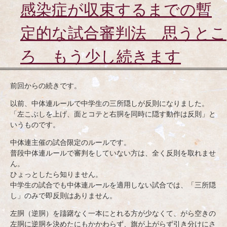
ッ
感染症が収束するまでの暫
プ
定的な試合審判法 思うとこ
ろ もう少し続きます
前回からの続きです。
以前、中体連ルールで中学生の三所隠しが反則になりました。
「左こぶしを上げ、面とコテと右胴を同時に隠す動作は反則」と
いうものです。
中体連主催の試合限定のルールです。
普段中体連ルールで審判をしていない方は、全く反則を取れませ
ん。
ひょっとしたら知りません。
中学生の試合でも中体連ルールを適用しない試合では、「三所隠
し」のみで即反則はありません。
左胴（逆胴）を躊躇なく一本にとれる方が少なくて、がら空きの
左胴に逆胴を決めたにもかかわらず、旗が上がらず引き分けにさ