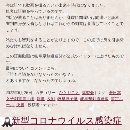
今は誰でも動画を撮ることが出来る時代になりました。
観客は証拠を持っているのです。
判定が覆ることはありませんが、謙虚に間違いは間違いと認め、
審判自身が反省しなければこれからの剣道は衰退していくことで
しょう。
私たちも審判をすることがありますので、この点では身を引き締
めなければなりません。
この証拠動画は岐阜県剣道連盟が公式ツイッターに上げたもので
す。
最初についたコメントにも、
「誰も合議をかけなかったのかな？」
とありますが、なかったのでしょうね。
2022年6月26日
|
カテゴリー :
ひとりごと
,
講習会
|
タグ :
全日本
女子剣道選手権
,
剣道
,
反則
,
岐阜県予選
,
岐阜県剣道連盟
,
暫定ル
ール
,
決勝
|
投稿者 : seiyukan
新型コロナウイルス感染症