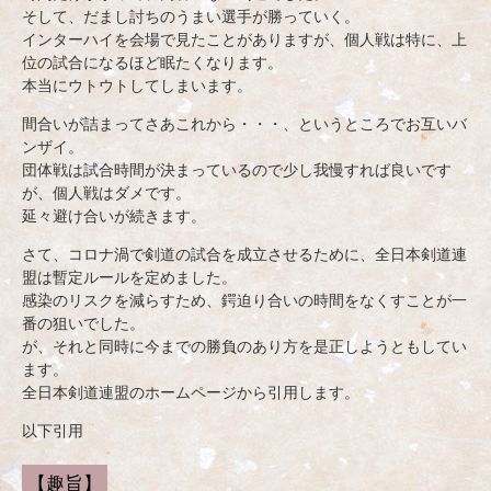
そして、だまし討ちのうまい選手が勝っていく。
インターハイを会場で見たことがありますが、個人戦は特に、上
位の試合になるほど眠たくなります。
本当にウトウトしてしまいます。
間合いが詰まってさあこれから・・・、というところでお互いバ
ンザイ。
団体戦は試合時間が決まっているので少し我慢すれば良いです
が、個人戦はダメです。
延々避け合いが続きます。
さて、コロナ渦で剣道の試合を成立させるために、全日本剣道連
盟は暫定ルールを定めました。
感染のリスクを減らすため、鍔迫り合いの時間をなくすことが一
番の狙いでした。
が、それと同時に今までの勝負のあり方を是正しようともしてい
ます。
全日本剣道連盟のホームページから引用します。
以下引用
【趣旨】