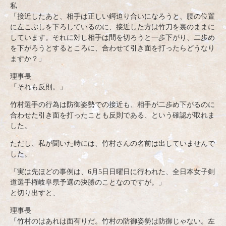
私
「接近したあと、相手は正しい鍔迫り合いになろうと、腰の位置
に左こぶしを下ろしているのに、接近した方は竹刀を裏のままに
しています。それに対し相手は間を切ろうと一歩下がり、二歩め
を下がろうとするところに、合わせて引き面を打ったらどうなり
ますか？」
理事長
「それも反則。」
竹村選手の行為は防御姿勢での接近も、相手が二歩め下がるのに
合わせた引き面を打ったことも反則である、という確認が取れま
した。
ただし、私が聞いた時には、竹村さんの名前は出していませんで
した。
「実は先ほどの事例は、6月5日日曜日に行われた、全日本女子剣
道選手権岐阜県予選の決勝のことなのですが。」
と切り出すと、
理事長
「竹村のはあれは面有りだ。竹村の防御姿勢は防御じゃない。左