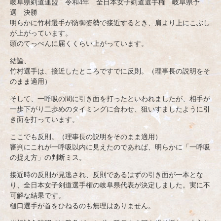
岐阜県剣道連盟 令和4年 全日本女子剣道選手権 岐阜県予
選 決勝
明らかに竹村選手が防御姿勢で接近するとき、肩より上にこぶし
が上がっています。
頭のてっぺんに届くくらい上がっています。
結論、
竹村選手は、接近したところですでに反則。（理事長の説明をそ
のまま適用）
そして、一呼吸の間に引き面を打ったといわれましたが、相手が
一歩下がり二歩めのタイミングに合わせ、狙いすましたように引
き面を打っています。
ここでも反則。（理事長の説明をそのまま適用）
審判にこれが一呼吸以内に見えたのであれば、明らかに「一呼吸
の捉え方」の判断ミス。
接近時の反則が見逃され、反則であるはずの引き面が一本とな
り、全日本女子剣道選手権の岐阜県代表が決定しました。実に不
可解な結果です。
樋口選手が首をひねるのも無理はありません。