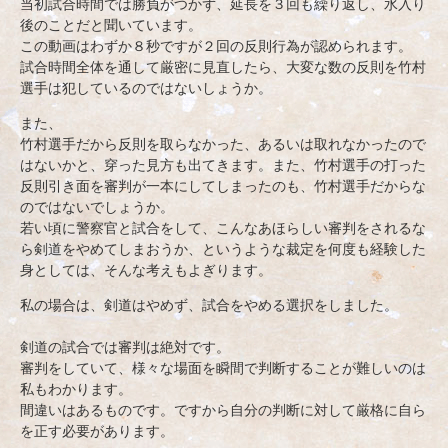
当初試合時間では勝負がつかず、延長を３回も繰り返し、水入り
後のことだと聞いています。
この動画はわずか８秒ですが２回の反則行為が認められます。
試合時間全体を通して厳密に見直したら、大変な数の反則を竹村
選手は犯しているのではないしょうか。
また、
竹村選手だから反則を取らなかった、あるいは取れなかったので
はないかと、穿った見方も出てきます。また、竹村選手の打った
反則引き面を審判が一本にしてしまったのも、竹村選手だからな
のではないでしょうか。
若い頃に警察官と試合をして、こんなあほらしい審判をされるな
ら剣道をやめてしまおうか、というような裁定を何度も経験した
身としては、そんな考えもよぎります。
私の場合は、剣道はやめず、試合をやめる選択をしました。
剣道の試合では審判は絶対です。
審判をしていて、様々な場面を瞬間で判断することが難しいのは
私もわかります。
間違いはあるものです。ですから自分の判断に対して厳格に自ら
を正す必要があります。