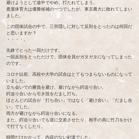
避けようとして途中でやめ、打たれてしまう。
鹿屋体育大は優勝候補の一つでしたが、東京農大に敗れてしまい
ました。
この団体試合の中で、三所隠しに対して反則をとったのは何回だ
と思いますか？
・・・・。
先鋒でとった一回だけです。
一回反則をとっただけで、団体全員がガタガタになってしまった
のです。
コロナ以前、高校や大学の試合はとてもつまらないものになって
いました。
立ち会いでの勝負を避け、避けながら鍔迫り合い。
鍔迫り合いから引き技をだまし打ち。
ほとんどの試合が「打ち合い」ではなく「避け合い」「だまし合
い」でした。
両方が避けながら鍔迫り合いになる。
また、鍔迫り合いでも逆に交差させたり、相手の肩に竹刀をかけ
て打てなくしたり。
時間だけかかって、内容のない剣道でした。