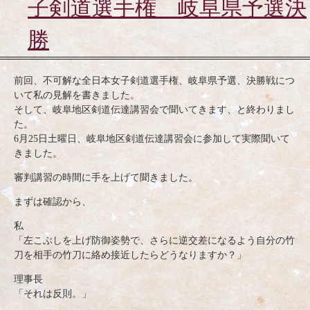
子剣道選手権 岐阜県予選決
勝
前回、不可解な全日本女子剣道選手権、岐阜県予選、決勝戦につ
いて私の見解を書きました。
そして、岐阜地区剣道伝達講習会で聞いてきます、と終わりまし
た。
6月25日土曜日、岐阜地区剣道伝達講習会に参加して実際聞いて
きました。
審判講習の時間に手を上げて聞きました。
まずは確認から、
私
「左こぶしを上げ防御姿勢で、さらに逆交差になるよう自分の竹
刀を相手の竹刀に絡め接近したらどうなりますか？」
理事長
「それは反則。」