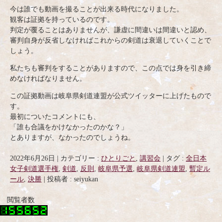
今は誰でも動画を撮ることが出来る時代になりました。
観客は証拠を持っているのです。
判定が覆ることはありませんが、謙虚に間違いは間違いと認め、
審判自身が反省しなければこれからの剣道は衰退していくことで
しょう。
私たちも審判をすることがありますので、この点では身を引き締
めなければなりません。
この証拠動画は岐阜県剣道連盟が公式ツイッターに上げたもので
す。
最初についたコメントにも、
「誰も合議をかけなかったのかな？」
とありますが、なかったのでしょうね。
2022年6月26日
|
カテゴリー :
ひとりごと
,
講習会
|
タグ :
全日本
女子剣道選手権
,
剣道
,
反則
,
岐阜県予選
,
岐阜県剣道連盟
,
暫定ル
ール
,
決勝
|
投稿者 : seiyukan
閲覧者数