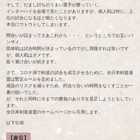
そして、だまし討ちのうまい選手が勝っていく。
インターハイを会場で見たことがありますが、個人戦は特に、上
位の試合になるほど眠たくなります。
本当にウトウトしてしまいます。
間合いが詰まってさあこれから・・・、というところでお互いバ
ンザイ。
団体戦は試合時間が決まっているので少し我慢すれば良いです
が、個人戦はダメです。
延々避け合いが続きます。
さて、コロナ渦で剣道の試合を成立させるために、全日本剣道連
盟は暫定ルールを定めました。
感染のリスクを減らすため、鍔迫り合いの時間をなくすことが一
番の狙いでした。
が、それと同時に今までの勝負のあり方を是正しようともしてい
ます。
全日本剣道連盟のホームページから引用します。
以下引用
【趣旨】