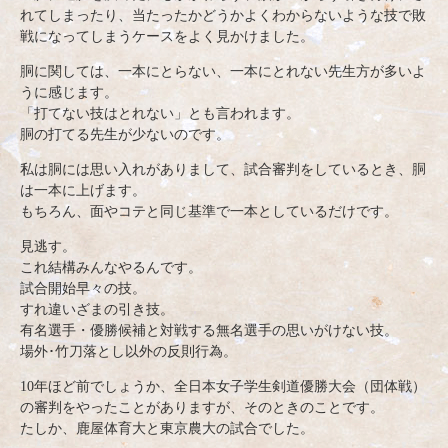
れてしまったり、当たったかどうかよくわからないような技で敗
戦になってしまうケースをよく見かけました。
胴に関しては、一本にとらない、一本にとれない先生方が多いよ
うに感じます。
「打てない技はとれない」とも言われます。
胴の打てる先生が少ないのです。
私は胴には思い入れがありまして、試合審判をしているとき、胴
は一本に上げます。
もちろん、面やコテと同じ基準で一本としているだけです。
見逃す。
これ結構みんなやるんです。
試合開始早々の技。
すれ違いざまの引き技。
有名選手・優勝候補と対戦する無名選手の思いがけない技。
場外･竹刀落とし以外の反則行為。
10年ほど前でしょうか、全日本女子学生剣道優勝大会（団体戦）
の審判をやったことがありますが、そのときのことです。
たしか、鹿屋体育大と東京農大の試合でした。