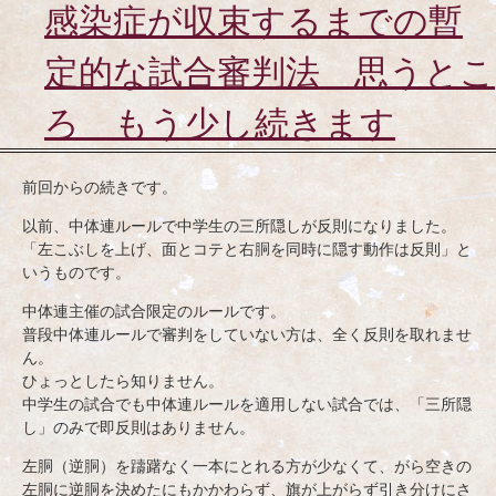
ッ
感染症が収束するまでの暫
プ
定的な試合審判法 思うとこ
ろ もう少し続きます
前回からの続きです。
以前、中体連ルールで中学生の三所隠しが反則になりました。
「左こぶしを上げ、面とコテと右胴を同時に隠す動作は反則」と
いうものです。
中体連主催の試合限定のルールです。
普段中体連ルールで審判をしていない方は、全く反則を取れませ
ん。
ひょっとしたら知りません。
中学生の試合でも中体連ルールを適用しない試合では、「三所隠
し」のみで即反則はありません。
左胴（逆胴）を躊躇なく一本にとれる方が少なくて、がら空きの
左胴に逆胴を決めたにもかかわらず、旗が上がらず引き分けにさ