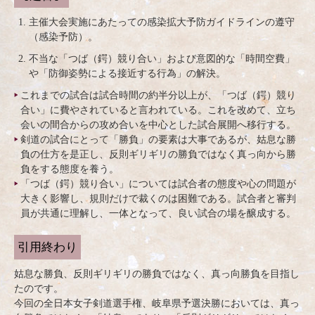
主催大会実施にあたっての感染拡大予防ガイドラインの遵守
（感染予防）。
不当な「つば（鍔）競り合い」および意図的な「時間空費」
や「防御姿勢による接近する行為」の解決。
これまでの試合は試合時間の約半分以上が、「つば（鍔）競り
合い」に費やされていると言われている。これを改めて、立ち
会いの間合からの攻め合いを中心とした試合展開へ移行する。
剣道の試合にとって「勝負」の要素は大事であるが、姑息な勝
負の仕方を是正し、反則ギリギリの勝負ではなく真っ向から勝
負をする態度を養う。
「つば（鍔）競り合い」については試合者の態度や心の問題が
大きく影響し、規則だけで裁くのは困難である。試合者と審判
員が共通に理解し、一体となって、良い試合の場を醸成する。
引用終わり
姑息な勝負、反則ギリギリの勝負ではなく、真っ向勝負を目指し
たのです。
今回の全日本女子剣道選手権、岐阜県予選決勝においては、真っ