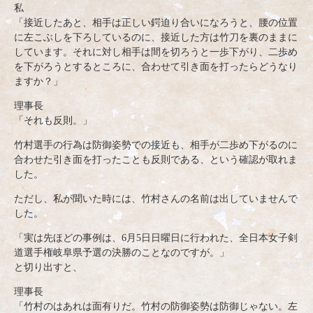
私
「接近したあと、相手は正しい鍔迫り合いになろうと、腰の位置
に左こぶしを下ろしているのに、接近した方は竹刀を裏のままに
しています。それに対し相手は間を切ろうと一歩下がり、二歩め
を下がろうとするところに、合わせて引き面を打ったらどうなり
ますか？」
理事長
「それも反則。」
竹村選手の行為は防御姿勢での接近も、相手が二歩め下がるのに
合わせた引き面を打ったことも反則である、という確認が取れま
した。
ただし、私が聞いた時には、竹村さんの名前は出していませんで
した。
「実は先ほどの事例は、6月5日日曜日に行われた、全日本女子剣
道選手権岐阜県予選の決勝のことなのですが。」
と切り出すと、
理事長
「竹村のはあれは面有りだ。竹村の防御姿勢は防御じゃない。左