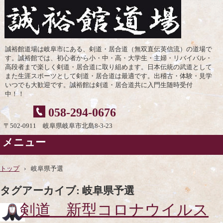
誠裕館道場は岐阜市にある、剣道・居合道（無双直伝英信流）の道場で
す。誠裕館では、初心者から小・中・高・大学生・主婦・リバイバル・
高段者まで楽しく剣道・居合道に取り組めます。日本伝統の武道として
また生涯スポーツとして剣道・居合道は最適です。出稽古・体験・見学
いつでも大歓迎です。誠裕館は剣道・居合道共に入門生随時受付
中！！
058-294-0676
〒502-0911 岐阜県岐阜市北島8-3-23
メニュー
コ
ン
トップ
›
岐阜県予選
テ
ン
タグアーカイブ:
岐阜県予選
ツ
へ
剣道 新型コロナウイルス
ス
キ