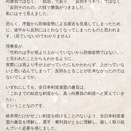
向勝負ではなく、「姑息」であり、「反則ギリギリ」ではなく
「反則そのもの」の技で勝負がつきました。
私にはそう見えました。
恐らく、序盤から防御姿勢による接近を見逃してしまったため
に、途中から反則にはとれなくなってしまったものと思われま
す。(見ていないのでわかりません)
理事長が、
「竹村のは手が肩より上がっていないから防御姿勢ではない。」
と言われたことからもわかるように、
実際には肩より手が上がっていたにもかかわらず、上がっていな
いと思い込んでしまって、反則をとることが出来なかったのでは
ないでしょうか。
いずれにしても、全日本剣道連盟の趣旨は、
「これまでの姑息な剣道から、真っ向勝負の剣道へと変えていき
たい」
ということなのです。
岐阜県だけがせこい剣道を続けることのないよう、全日本剣道連
盟の趣旨を理解し、選手・審判員がともに理解し、厳しく取り組
んでいく必要を感じました。