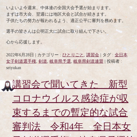
いよいよ今週末、中体連の全国大会予選が始まります。
まずは市大会、翌週には地区大会と試合が続きます。
子供たちの努力が報われるよう、適正公平に審判を務めます。
選手の皆さんは公明正大に試合に取り組んで下さい。
心から応援します。
2022年6月28日
|
カテゴリー :
ひとりごと
,
講習会
|
タグ :
全日本
女子剣道選手権
,
剣道
,
岐阜県予選
,
岐阜県剣道連盟
|
投稿者 :
seiyukan
講習会で聞いてきた 新型
コロナウイルス感染症が収
束するまでの暫定的な試合
審判法 令和4年 全日本女