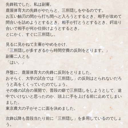
先鋒戦でした。私は副審。
鹿屋体育大の先鋒がやたらと、三所隠しをやるのです。
お互い触刃の間から打ち間へと入ろうとするとき、相手が攻めて
間合いを詰めようとするとき、相手が打とうとするとき、鍔迫り
合いで相手が何か仕掛けようとするとき。
とにかく、すぐに三所隠し。
見るに見かねて主審がやめをかけ、
「三所隠しが多すぎるから時間空費の反則をとります。」
副審二人とも
「はい。」
序盤に、鹿屋体育大の先鋒に反則をとりました。
おそらく、大学の試合では「三所隠し」の反則はとられないだろ
うと高をくくっていたのでしょう。
その後の試合の展開で、普段の癖で三所隠しをしようとして、途
中でいけないと思ったのか、頭上に手を上げる前に止めてしまい
ました。
東京農大の子がそこに面を決めました。
次鋒以降も普段当たり前に「三所隠し」を多用しているのでしょ
う。